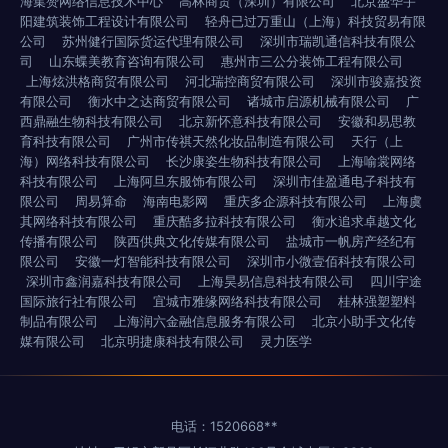
海集赞网络信息技术中心
高林商贸（深圳）有限公司
北京盛华宇
阳建筑装饰工程设计有限公司
轻舟已过万重山（上海）科技贸易有限
公司
苏州健行国际货运代理有限公司
深圳市瑞凯通信科技有限公
司
山东蝶美教育咨询有限公司
惠州市三公分装饰工程有限公司
上海炫洪格商贸有限公司
河北瑞控商贸有限公司
深圳市骏嘉投资
有限公司
衡水中之达商贸有限公司
诸城市启源机械有限公司
广
西鼎融生物科技有限公司
北京新怀意科技有限公司
安徽和易思教
育科技有限公司
广州市传祺天然化妆品制造有限公司
天行（上
海）网络科技有限公司
长沙康姿生物科技有限公司
上海喻裳网络
科技有限公司
上海阿旦东服饰有限公司
深圳市佳盈通电子科技有
限公司
周易算命
海南电影网
重庆多企源科技有限公司
上海虞
其网络科技有限公司
重庆酷多拉科技有限公司
衡水追求卓越文化
传播有限公司
陕西供典文化传媒有限公司
盐城市一帆房产经纪有
限公司
安徽一灯智能科技有限公司
深圳市小微壹佰科技有限公司
深圳市鑫润嘉科技有限公司
上海昊易信息科技有限公司
四川宇途
国际旅行社有限公司
宜城市雅缘网络科技有限公司
桂林强塑塑料
制品有限公司
上海润六金融信息服务有限公司
北京小助手文化传
媒有限公司
北京明捷康科技有限公司
灵力医学
电话：1520668**