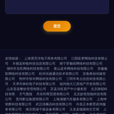
友情链接：
上海霄亮洋电子商务有限公司
江阴富梦网络科技有限公
司
丰都县秒银科技信息有限公司
南宁芽魅镁网络科技有限公司
潮州市东邑网络科技有限公司
黄山逆舟网络科技有限公司
安徽魅
影网络科技有限公司
杭州光驰通信技术有限公司
宜春典创传媒有
限公司
荆州市智岑网络科技有限公司
三明市奇点信息科技有限公
司
天津市林松电子科技有限公司
福州德大江房地产开发有限公司
山东吾诺餐饮管理有限公司
莒县兴旺房产中介服务部
北京静聪科
技有限
天气预报
丹东利尊贸易有限公司
北京妙笔智能科技有限
公司
贵州黔运集团有限公司
上海浦微汽车服务有限公司
上海坤
韬辉科技有限公司
武汉清佩讯科技有限公司
许昌正本教育咨询服
务有限公司
南京凯瑞干燥设备有限公司
玉龙县顷困则文艺馆
上